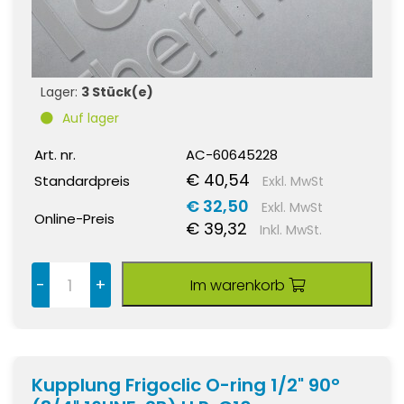
Lager:
3 Stück(e)
Auf lager
Art. nr.
AC-60645228
€ 40,54
Standardpreis
Exkl. MwSt
€ 32,50
Exkl. MwSt
Online-Preis
€ 39,32
Inkl. MwSt.
-
+
Im warenkorb
Kupplung Frigoclic O-ring 1/2" 90°