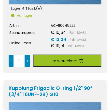
Lager:
4 Stück(e)
Auf lager
Art. nr.
AC-60645222
€ 16,64
Standardpreis
Exkl. MwSt
€ 13,34
Exkl. MwSt
Online-Preis
€ 16,14
Inkl. MwSt.
-
+
Im warenkorb
Kupplung Frigoclic O-ring 1/2" 90*
(3/4" 16UNF-2B) G10