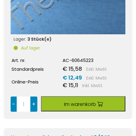
Lager:
3 Stück(e)
Auf lager
Art. nr.
AC-60645223
€ 15,58
Standardpreis
Exkl. MwSt
€ 12,49
Exkl. MwSt
Online-Preis
€ 15,11
Inkl. MwSt.
-
+
Im warenkorb