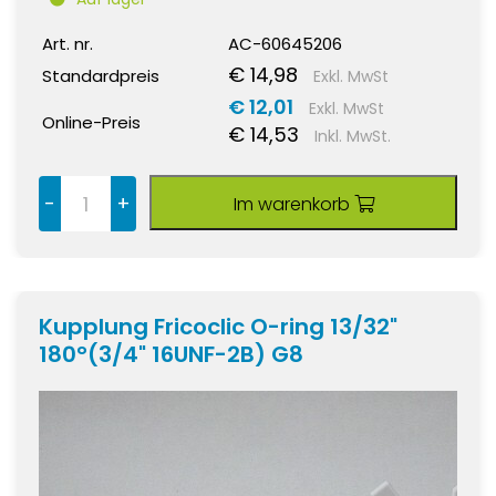
Art. nr.
AC-60645206
€ 14,98
Standardpreis
Exkl. MwSt
€ 12,01
Exkl. MwSt
Online-Preis
€ 14,53
Inkl. MwSt.
-
+
Im warenkorb
Kupplung Fricoclic O-ring 13/32"
180°(3/4" 16UNF-2B) G8