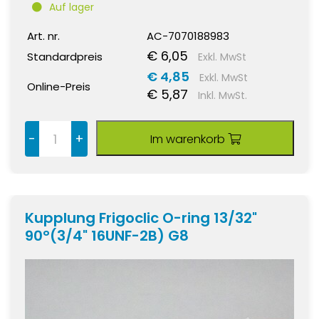
Auf lager
Art. nr.
AC-7070188983
€ 6,05
Standardpreis
Exkl. MwSt
€ 4,85
Exkl. MwSt
Online-Preis
€ 5,87
Inkl. MwSt.
-
+
Im warenkorb
Kupplung Frigoclic O-ring 13/32"
90°(3/4" 16UNF-2B) G8