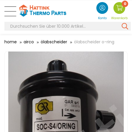
0
Konto
Warenkorb
home
airco
ölabscheider
ölabscheider o-ring