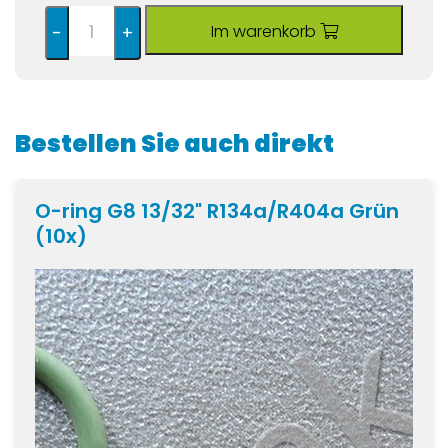
Im warenkorb
-
+
Bestellen Sie auch direkt
O-ring G8 13/32" R134a/R404a Grün
(10x)