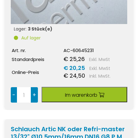
Lager:
3 Stück(e)
Auf lager
Art. nr.
AC-60645231
€ 25,26
Standardpreis
Exkl. MwSt
€ 20,25
Exkl. MwSt
Online-Preis
€ 24,50
Inkl. MwSt.
-
+
Im warenkorb
Schlauch Artic NK oder Refri-master
13/32" Ø10,5mm/16mm DN16 G8 P.M