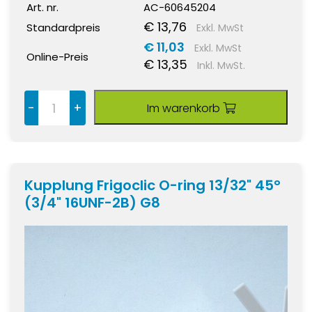
Art. nr.
AC-60645204
€ 13,76
Standardpreis
Exkl. MwSt
€ 11,03
Exkl. MwSt
Online-Preis
€ 13,35
Inkl. MwSt.
-
+
Im warenkorb
Kupplung Frigoclic O-ring 13/32" 45°
(3/4" 16UNF-2B) G8