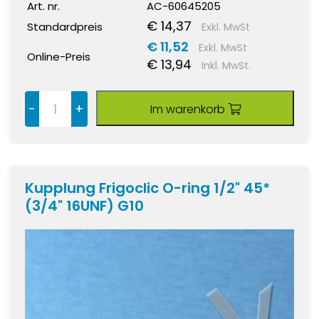
Art. nr.
AC-60645205
€ 14,37
Standardpreis
Exkl. MwSt
€ 11,52
Exkl. MwSt
Online-Preis
€ 13,94
Inkl. MwSt.
-
+
Im warenkorb
Kupplung Frigoclic O-ring 1/2" 45*
(3/4" 16UNF) G10