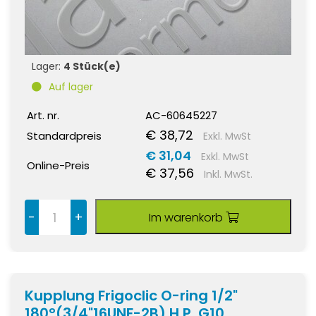
Lager:
4 Stück(e)
Auf lager
Art. nr.
AC-60645227
€ 38,72
Standardpreis
Exkl. MwSt
€ 31,04
Exkl. MwSt
Online-Preis
€ 37,56
Inkl. MwSt.
-
+
Im warenkorb
Kupplung Frigoclic O-ring 1/2"
180°(3/4"16UNF-2B) H.P. G10