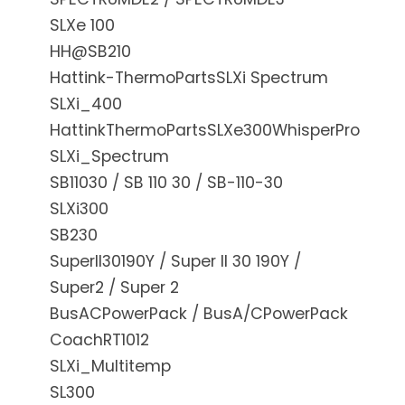
SLXe 100
HH@SB210
Hattink-ThermoPartsSLXi Spectrum
SLXi_400
HattinkThermoPartsSLXe300WhisperPro
SLXi_Spectrum
SB11030 / SB 110 30 / SB-110-30
SLXi300
SB230
SuperII30190Y / Super II 30 190Y /
Super2 / Super 2
BusACPowerPack / BusA/CPowerPack
CoachRT1012
SLXi_Multitemp
SL300