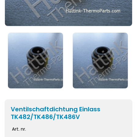
Ventilschaftdichtung Einlass
TK482/TK486/TK486V
Art. nr.