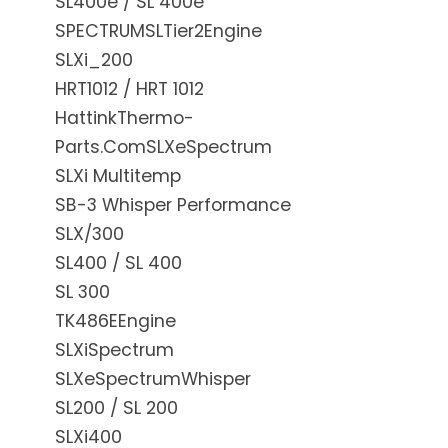
SL400e / SL 400e
SPECTRUMSLTier2Engine
SLXi_200
HRT1012 / HRT 1012
HattinkThermo-
Parts.ComSLXeSpectrum
SLXi Multitemp
SB-3 Whisper Performance
SLX/300
SL400 / SL 400
SL 300
TK486EEngine
SLXiSpectrum
SLXeSpectrumWhisper
SL200 / SL 200
SLXi400