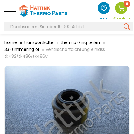
0
Konto
Warenkorb
home
transportkälte
thermo-king teilen
33-simmering ol
ventilschaftdichtung einlass
tk482/tk486/tk486v