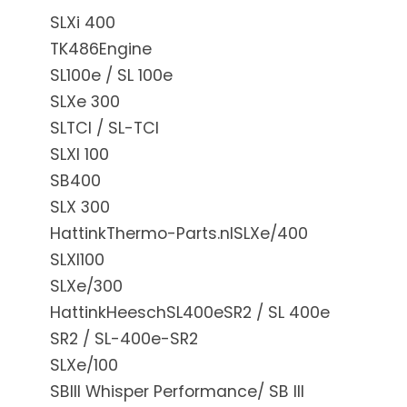
SLXi 400
TK486Engine
SL100e / SL 100e
SLXe 300
SLTCI / SL-TCI
SLXI 100
SB400
SLX 300
HattinkThermo-Parts.nlSLXe/400
SLXI100
SLXe/300
HattinkHeeschSL400eSR2 / SL 400e
SR2 / SL-400e-SR2
SLXe/100
SBIII Whisper Performance/ SB III