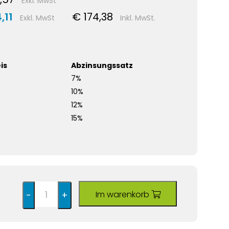
Exkl. MwSt
,11
€ 174,38
Exkl. MwSt
Inkl. MwSt.
is
Abzinsungssatz
7%
10%
12%
15%
Im warenkorb
-
+