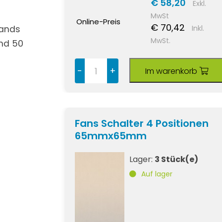
€ 58,20
Exkl.
MwSt
Online-Preis
€ 70,42
Inkl.
tands
MwSt.
nd 50
-
+
Im warenkorb
Fans Schalter 4 Positionen
65mmx65mm
Lager:
3 Stück(e)
Auf lager