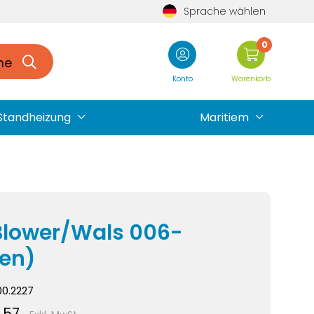
Sprache wählen
0
he
Konto
Warenkorb
Standheizung
Maritiem
Blower/Wals 006-
fen)
0.2227
,57