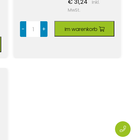
€ 31,24
Inkl.
MwSt.
-
+
Im warenkorb