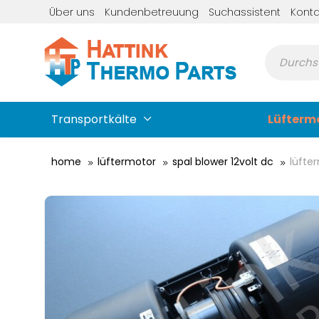
Über uns
Kundenbetreuung
Suchassistent
Konta
Transportkälte
Lüfterm
home
lüftermotor
spal blower 12volt dc
lüfte