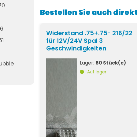
170
Bestellen Sie auch direk
36
Widerstand .75+.75- 216/22
für 12V/24V Spal 3
51
Geschwindigkeiten
Lager:
60 Stück(e)
ubble
Auf lager