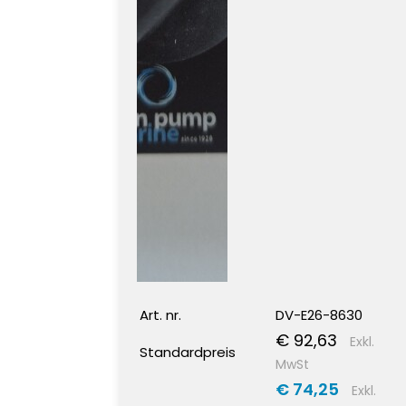
Art. nr.
DV-E26-8630
€ 92,63
Exkl.
Standardpreis
MwSt
€ 74,25
Exkl.