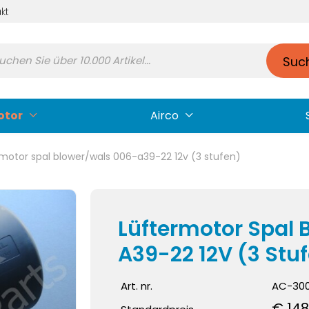
kt
Suc
otor
Airco
rmotor spal blower/wals 006-a39-22 12v (3 stufen)
Lüftermotor Spal 
A39-22 12V (3 Stu
Art. nr.
AC-300
€ 148