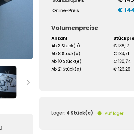
Standardpreis
€ 144
Online-Preis
Volumenpreise
Anzahl
Stückpre
Ab 3 Stück(e)
€ 138,17
Ab 8 Stück(e)
€ 133,71
Ab 10 Stück(e)
€ 130,74
Ab 21 Stück(e)
€ 126,28
Lager:
4 Stück(e)
Auf lager
.1