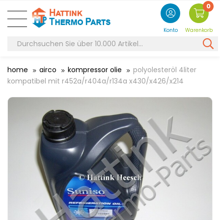
0
Konto
Warenkorb
home
airco
kompressor olie
polyolesteröl 4liter
kompatibel mit r452a/r404a/r134a x430/x426/x214