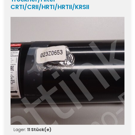
CRTI/CRII/HRTI/HRTII/KRSII
Lager:
11 Stück(e)