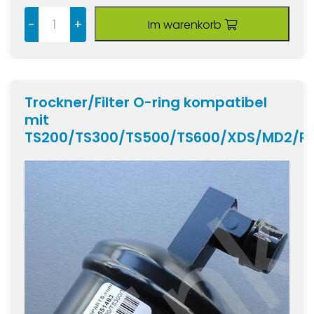
-
+
Im warenkorb
Trockner/Filter O-ring kompatibel
mit
TS200/TS300/TS500/TS600/XDS/MD2/R