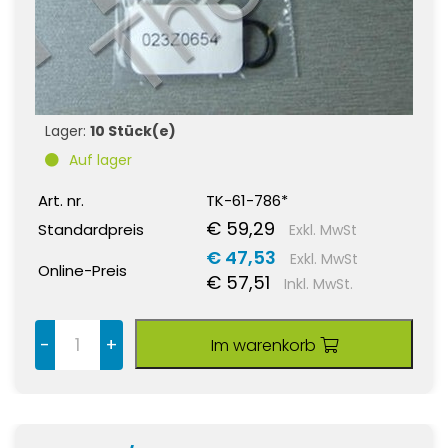
Lager:
10 Stück(e)
Auf lager
Art. nr.
TK-61-786*
€ 59,29
Standardpreis
Exkl. MwSt
€ 47,53
Exkl. MwSt
Online-Preis
€ 57,51
Inkl. MwSt.
-
+
Im warenkorb