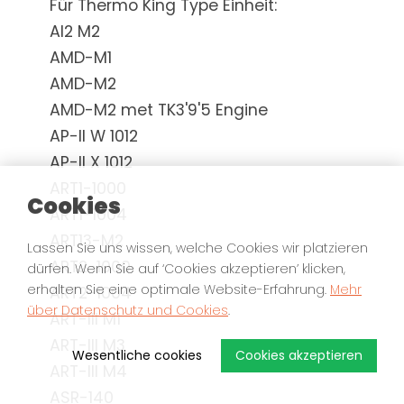
Für Thermo King Type Einheit:
AI2 M2
AMD-M1
AMD-M2
AMD-M2 met TK3'9'5 Engine
AP-II W 1012
AP-II X 1012
ART1-1000
Cookies
ART1-1004
ART13-M2
Lassen Sie uns wissen, welche Cookies wir platzieren
ART2-1000
dürfen. Wenn Sie auf ‘Cookies akzeptieren’ klicken,
erhalten Sie eine optimale Website-Erfahrung.
Mehr
ART2-1004
über Datenschutz und Cookies
.
ART-III M1
ART-III M3
Wesentliche cookies
Cookies akzeptieren
ART-III M4
ASR-140