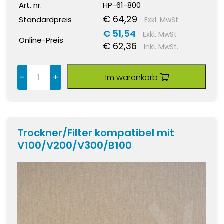
Art. nr.
HP-61-800
€ 64,29
Standardpreis
Exkl. MwSt
€ 51,54
Exkl. MwSt
Online-Preis
€ 62,36
Inkl. MwSt.
-
+
Im warenkorb
Trockner/Filter kompatibel mit
V100/V200/V300/B100