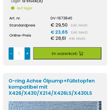
Lager:
12 Stück(e)
Auf lager
Art. nr.
DV-1673840
€ 29,50
Standardpreis
Exkl. MwSt
€ 23,65
Exkl. MwSt
Online-Preis
€ 28,61
Inkl. MwSt.
-
+
Im warenkorb
O-ring Achse Ölpump+Füllstopfen
kompatibel mit
X426/X430/X214/X426LS/X430LS