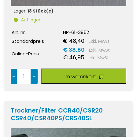
Lager:
18 Stück(e)
Auf lager
Art. nr.
HP-61-3852
€ 48,40
Standardpreis
Exkl. MwSt
€ 38,80
Exkl. MwSt
Online-Preis
€ 46,95
Inkl. MwSt.
-
+
Im warenkorb
Trockner/Filter CCR40/CSR20
CSR40/CSR40PS/CRS40SL