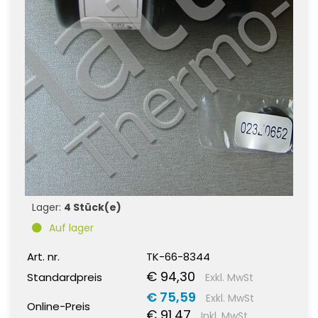
Lager:
4 Stück(e)
Auf lager
Art. nr.
TK-66-8344
€ 94,30
Standardpreis
Exkl. MwSt
€ 75,59
Exkl. MwSt
Online-Preis
€ 91,47
Inkl. MwSt.