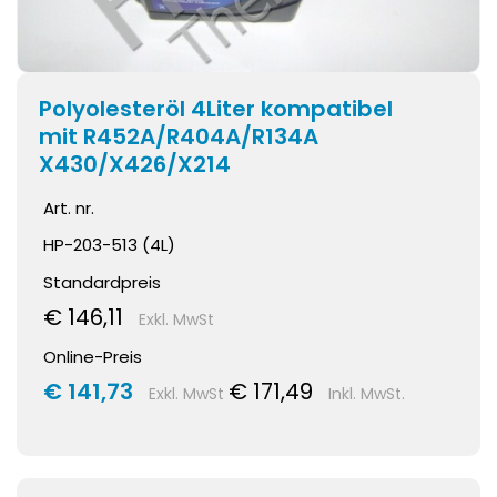
Polyolesteröl 4Liter kompatibel
mit R452A/R404A/R134A
X430/X426/X214
Art. nr.
HP-203-513 (4L)
Standardpreis
€ 146,11
Exkl. MwSt
Online-Preis
€ 141,73
€ 171,49
Exkl. MwSt
Inkl. MwSt.