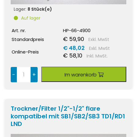
Lager:
8 Stück(e)
Auf lager
Art. nr.
HP-66-4900
€ 59,90
Standardpreis
Exkl. MwSt
€ 48,02
Exkl. MwSt
Online-Preis
€ 58,10
Inkl. MwSt.
-
+
Im warenkorb
Trockner/Filter 1/2"-1/2" flare
kompatibel mit SB1/SB2/SB3 TD1/RD1
LND