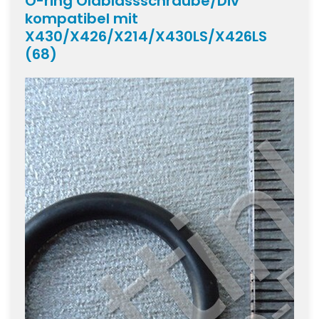
O-ring Ölablassschraube/Div
kompatibel mit
X430/X426/X214/X430LS/X426LS
(68)