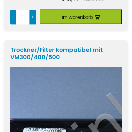
-
+
Im warenkorb
Trockner/Filter kompatibel mit
VM300/400/500