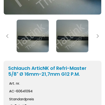
Schlauch ArticNK of Refri-Master
5/8" Ø 16mm-21,7mm G12 P.M.
Art. nr.
AC-60641094
Standardpreis