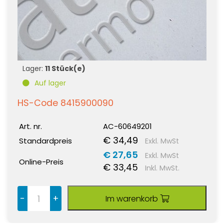
Lager:
11 Stück(e)
Auf lager
HS-Code 8415900090
Art. nr.
AC-60649201
€ 34,49
Standardpreis
Exkl. MwSt
€ 27,65
Exkl. MwSt
Online-Preis
€ 33,45
Inkl. MwSt.
-
+
Im warenkorb