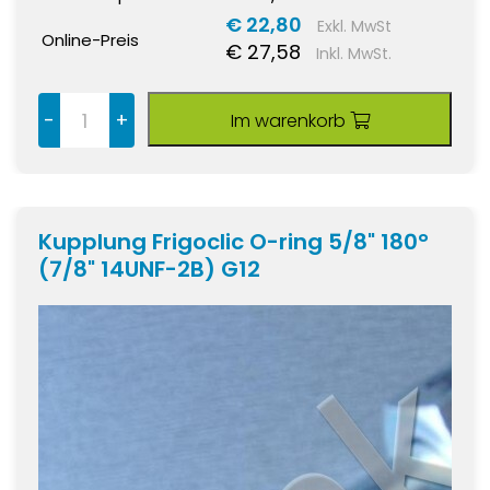
€ 22,80
Exkl. MwSt
Online-Preis
€ 27,58
Inkl. MwSt.
-
+
Im warenkorb
Kupplung Frigoclic O-ring 5/8" 180°
(7/8" 14UNF-2B) G12