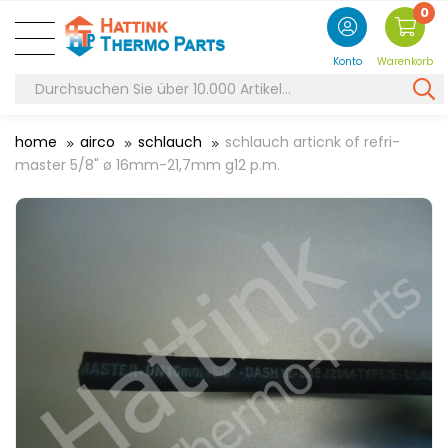
0
Konto
Warenkorb
home
airco
schlauch
schlauch articnk of refri-
master 5/8" ø 16mm-21,7mm g12 p.m.