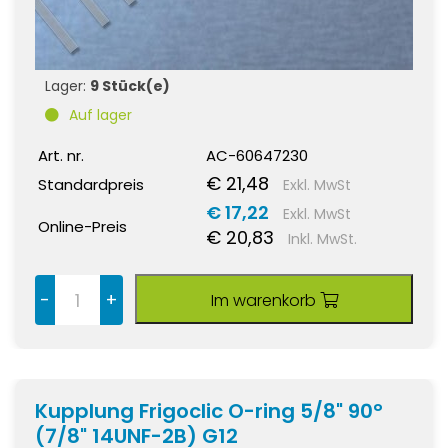
Lager:
9 Stück(e)
Auf lager
Art. nr.
AC-60647230
€ 21,48
Standardpreis
Exkl. MwSt
€ 17,22
Exkl. MwSt
Online-Preis
€ 20,83
Inkl. MwSt.
-
+
Im warenkorb
Kupplung Frigoclic O-ring 5/8" 90°
(7/8" 14UNF-2B) G12