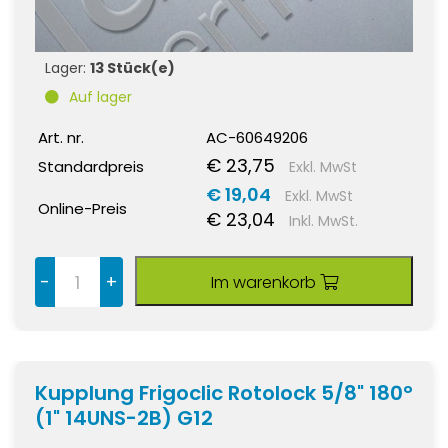
Lager:
13 Stück(e)
Auf lager
Art. nr.
AC-60649206
€ 23,75
Standardpreis
Exkl. MwSt
€ 19,04
Exkl. MwSt
Online-Preis
€ 23,04
Inkl. MwSt.
-
+
Im warenkorb
Kupplung Frigoclic Rotolock 5/8" 180°
(1" 14UNS-2B) G12