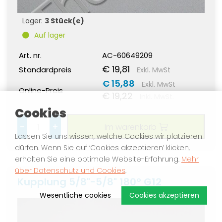
Lager:
3 Stück(e)
Auf lager
Art. nr.
AC-60649209
€ 19,81
Standardpreis
Exkl. MwSt
€ 15,88
Exkl. MwSt
Online-Preis
€ 19,22
Inkl. MwSt.
Cookies
-
+
Im warenkorb
Lassen Sie uns wissen, welche Cookies wir platzieren
dürfen. Wenn Sie auf ‘Cookies akzeptieren’ klicken,
erhalten Sie eine optimale Website-Erfahrung.
Mehr
über Datenschutz und Cookies
.
Kupplung 5/8"-5/8" 180° G12
Wesentliche cookies
Cookies akzeptieren