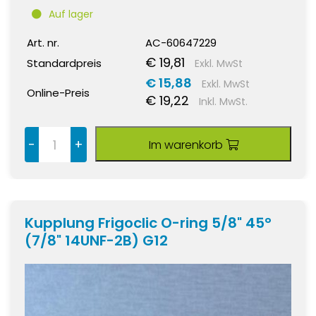
Auf lager
Art. nr.
AC-60647229
€ 19,81
Standardpreis
Exkl. MwSt
€ 15,88
Exkl. MwSt
Online-Preis
€ 19,22
Inkl. MwSt.
-
+
Im warenkorb
Kupplung Frigoclic O-ring 5/8" 45°
(7/8" 14UNF-2B) G12