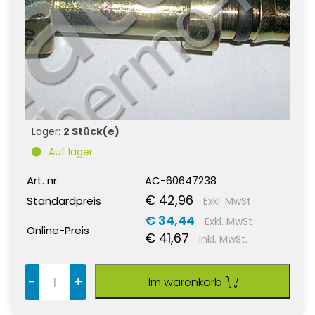
Lager:
2 Stück(e)
Auf lager
Art. nr.
AC-60647238
€ 42,96
Standardpreis
Exkl. MwSt
€ 34,44
Exkl. MwSt
Online-Preis
€ 41,67
Inkl. MwSt.
-
+
Im warenkorb