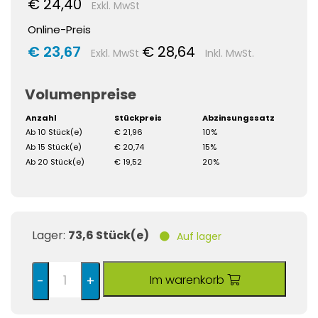
€ 24,40
Exkl. MwSt
Online-Preis
€ 23,67
€ 28,64
Exkl. MwSt
Inkl. MwSt.
Volumenpreise
Anzahl
Stückpreis
Abzinsungssatz
Ab 10 Stück(e)
€ 21,96
10%
Ab 15 Stück(e)
€ 20,74
15%
Ab 20 Stück(e)
€ 19,52
20%
Lager:
73,6 Stück(e)
Auf lager
Im warenkorb
-
+