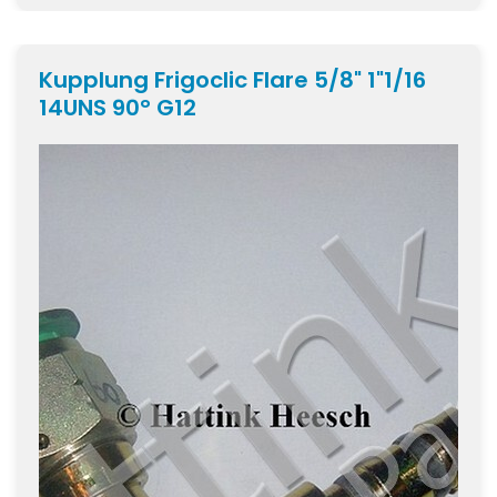
Kupplung Frigoclic Flare 5/8" 1"1/16
14UNS 90° G12