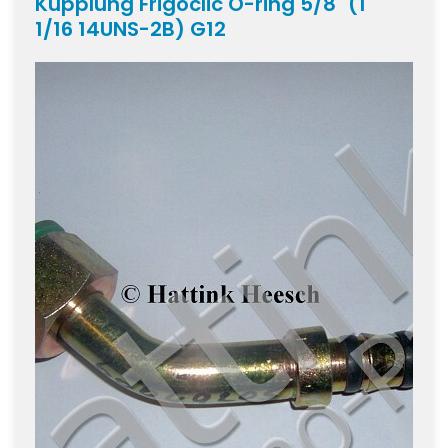
Kupplung Frigoclic O-ring 5/8" (1"
1/16 14UNS-2B) G12