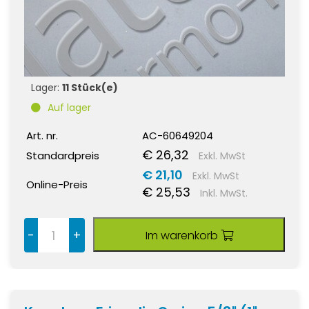
Lager:
11 Stück(e)
Auf lager
Art. nr.
AC-60649204
€ 26,32
Standardpreis
Exkl. MwSt
€ 21,10
Exkl. MwSt
Online-Preis
€ 25,53
Inkl. MwSt.
-
+
Im warenkorb