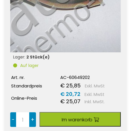
Lager:
2 Stück(e)
Auf lager
Art. nr.
AC-60649202
€ 25,85
Standardpreis
Exkl. MwSt
€ 20,72
Exkl. MwSt
Online-Preis
€ 25,07
Inkl. MwSt.
-
+
Im warenkorb