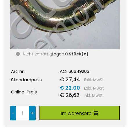
Nicht vorrättig
Lager:
0 Stück(e)
Art. nr.
AC-60649203
€ 27,44
Standardpreis
Exkl. MwSt
€ 22,00
Exkl. MwSt
Online-Preis
€ 26,62
Inkl. MwSt.
-
+
Im warenkorb