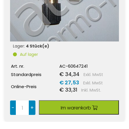
Lager:
4 Stück(e)
Auf lager
Art. nr.
AC-60647241
€ 34,34
Standardpreis
Exkl. MwSt
€ 27,53
Exkl. MwSt
Online-Preis
€ 33,31
Inkl. MwSt.
-
+
Im warenkorb