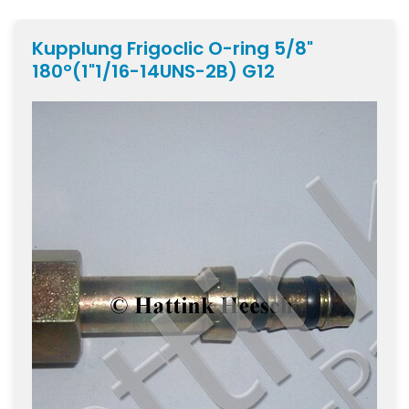
Kupplung Frigoclic O-ring 5/8"
180°(1"1/16-14UNS-2B) G12