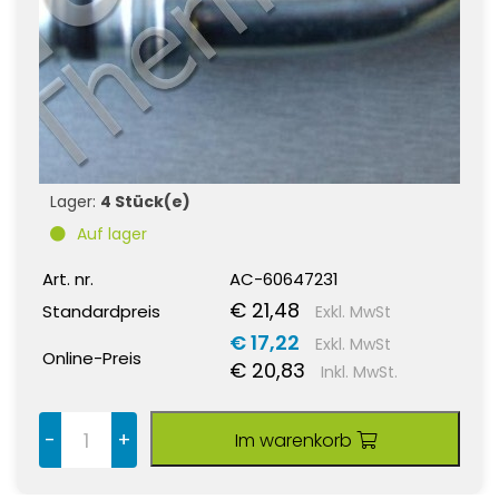
Lager:
4 Stück(e)
Auf lager
Art. nr.
AC-60647231
€ 21,48
Standardpreis
Exkl. MwSt
€ 17,22
Exkl. MwSt
Online-Preis
€ 20,83
Inkl. MwSt.
-
+
Im warenkorb