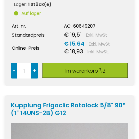
Lager:
1 Stück(e)
Auf lager
Art. nr.
AC-60649207
€ 19,51
Standardpreis
Exkl. MwSt
€ 15,64
Exkl. MwSt
Online-Preis
€ 18,93
Inkl. MwSt.
-
+
Im warenkorb
Kupplung Frigoclic Rotalock 5/8" 90°
(1" 14UNS-2B) G12