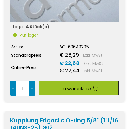
Lager:
4 Stück(e)
Auf lager
Art. nr.
AC-60649205
€ 28,29
Standardpreis
Exkl. MwSt
€ 22,68
Exkl. MwSt
Online-Preis
€ 27,44
Inkl. MwSt.
-
+
Im warenkorb
Kupplung Frigoclic O-ring 5/8" (1"1/16
14UNS-2B) G12