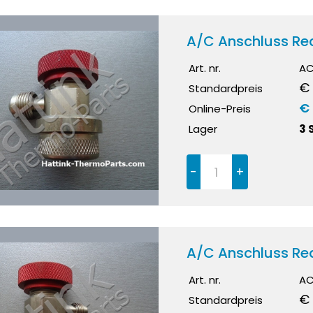
A/C Anschluss Red
Art. nr.
AC
€ 
Standardpreis
€
Online-Preis
Lager
3 
-
+
A/C Anschluss Red
Art. nr.
AC
€
Standardpreis