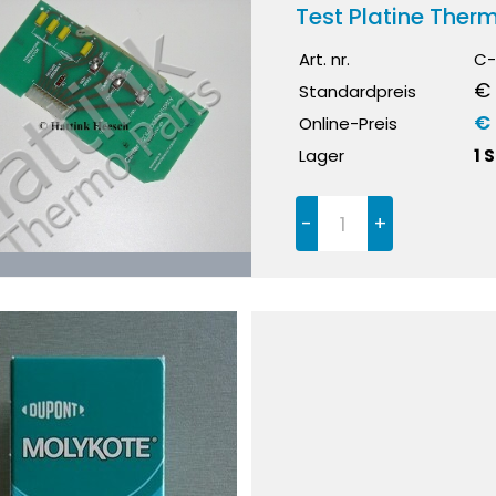
Test Platine The
Art. nr.
C-
€ 
Standardpreis
€
Online-Preis
Lager
1 
-
+