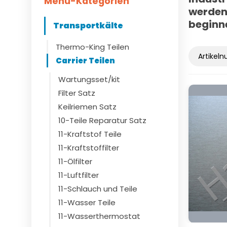
Menü-Kategorien
werden 
beginne
Transportkälte
Thermo-King Teilen
Carrier Teilen
Wartungsset/kit
Filter Satz
Keilriemen Satz
10-Teile Reparatur Satz
11-Kraftstof Teile
11-Kraftstoffilter
11-Ölfilter
11-Luftfilter
11-Schlauch und Teile
11-Wasser Teile
11-Wasserthermostat