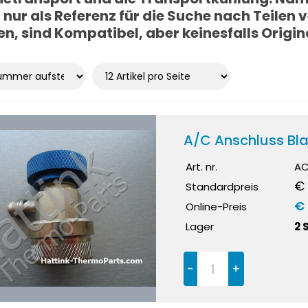
nur als Referenz für die Suche nach Teilen v
n, sind Kompatibel, aber keinesfalls Origina
A/C Anschluss Bla
Art. nr.
AC
€ 
Standardpreis
€
Online-Preis
Lager
2 
-
+