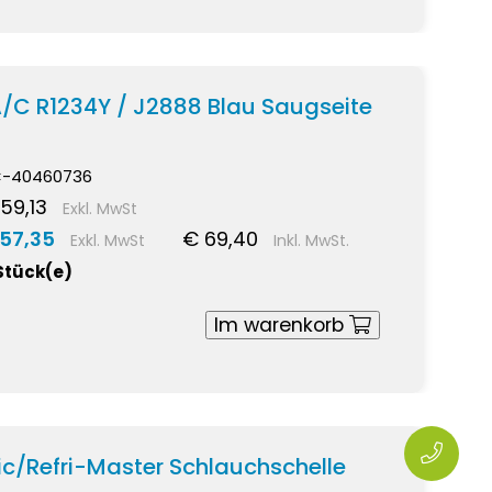
/C R1234Y / J2888 Blau Saugseite
-40460736
59,13
Exkl. MwSt
 57,35
€ 69,40
Exkl. MwSt
Inkl. MwSt.
Stück(e)
Im warenkorb
lic/Refri-Master Schlauchschelle