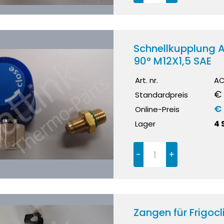
Schnellkupplung A
90° M12X1,5 SAE
Art. nr.
AC
€ 
Standardpreis
€
Online-Preis
Lager
4 
-
+
Zangen für Frigoc