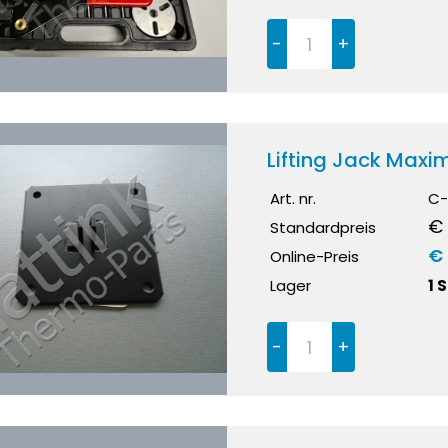
-
+
Lifting Jack Maxi
Art. nr.
C-
€ 
Standardpreis
€
Online-Preis
Lager
1 
-
+