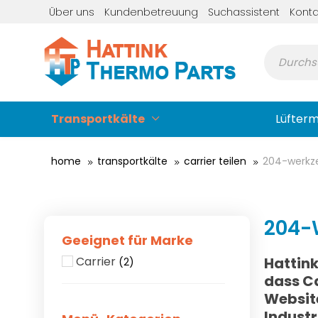
Über uns
Kundenbetreuung
Suchassistent
Konta
Transportkälte
Lüfter
home
transportkälte
carrier teilen
204-werkze
204-
Geeignet für Marke
Carrier
Hattink
(2)
dass Ca
Website
Indust