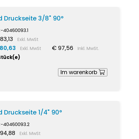
 Druckseite 3/8" 90°
-40460093.1
83,13
Exkl. MwSt
 80,63
€ 97,56
Exkl. MwSt
Inkl. MwSt.
Stück(e)
Im warenkorb
 Druckseite 1/4" 90°
-40460093.2
 94,88
Exkl. MwSt