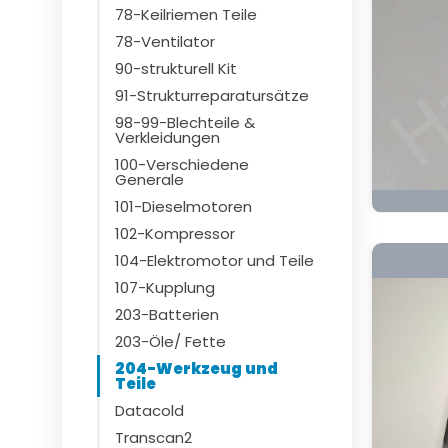
78-Keilriemen Teile
78-Ventilator
90-strukturell Kit
91-Strukturreparatursätze
98-99-Blechteile &
Verkleidungen
100-Verschiedene
Generale
101-Dieselmotoren
102-Kompressor
104-Elektromotor und Teile
107-Kupplung
203-Batterien
203-Öle/ Fette
204-Werkzeug und
Teile
Datacold
Transcan2