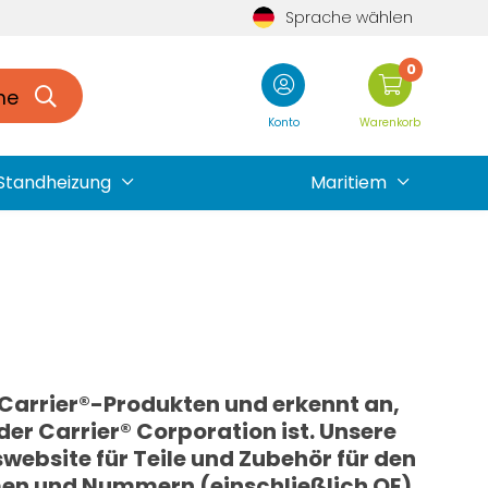
Sprache wählen
0
he
Konto
Warenkorb
Standheizung
Maritiem
n Carrier®-Produkten und erkennt an,
er Carrier® Corporation ist. Unsere
website für Teile und Zubehör für den
men und Nummern (einschließlich OE)