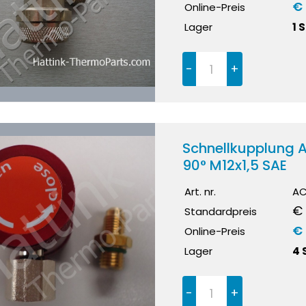
€
Online-Preis
Lager
1 
-
+
Schnellkupplung A
90° M12x1,5 SAE
Art. nr.
AC
€ 
Standardpreis
€
Online-Preis
Lager
4 
-
+