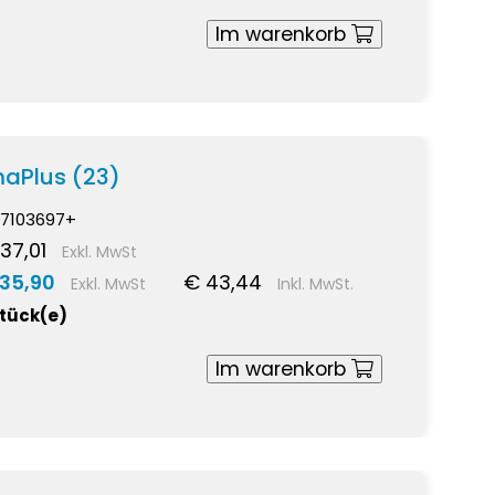
Im warenkorb
maPlus (23)
7103697+
37,01
Exkl. MwSt
 35,90
€ 43,44
Exkl. MwSt
Inkl. MwSt.
Stück(e)
Im warenkorb