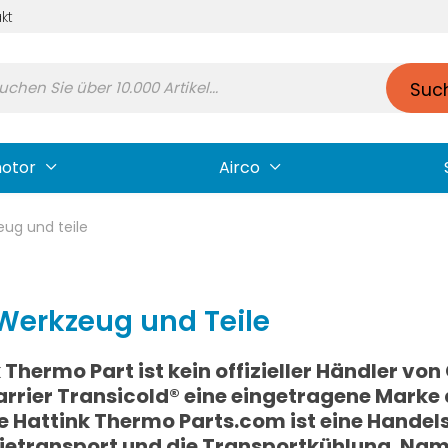
kt
Suc
motor
Airco
ug und teile
Werkzeug und Teile
 Thermo Part ist kein offizieller Händler vo
rrier Transicold® eine eingetragene Marke d
 Hattink Thermo Parts.com ist eine Handels
rietransport und die Transportkühlung. Na