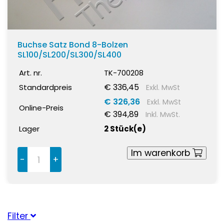
Buchse Satz Bond 8-Bolzen
SL100/SL200/SL300/SL400
Art. nr.
TK-700208
€ 336,45
Standardpreis
Exkl. MwSt
€ 326,36
Exkl. MwSt
Online-Preis
€ 394,89
Inkl. MwSt.
Lager
2 Stück(e)
Im warenkorb
-
+
Filter