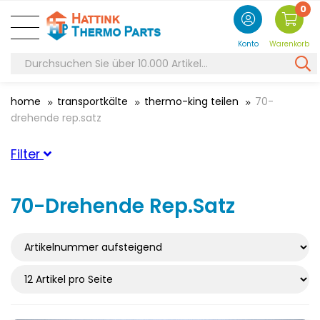
0
Konto
Warenkorb
home
transportkälte
thermo-king teilen
70-
drehende rep.satz
Filter
Geeignet für Marke
70-Drehende Rep.Satz
ThermoKing
(10)
Passend für Serie
Typ geeignet