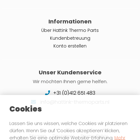
Informationen
Über Hattink Thermo Parts
Kundenbetreuung
Konto erstellen
Unser Kundenservice
Wir möchten Ihnen gerne helfen.
+31 (0)412 651 483
info@hattink-thermoparts.nl
Cookies
Lassen Sie uns wissen, welche Cookies wir platzieren
dürfen. Wenn Sie auf ‘Cookies akzeptieren’ klicken,
Sitemap
Disclaimer
Privacy Policy
erhalten Sie eine optimale Website-Erfahrung.
Mehr