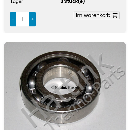
Lager
3 Stück(e)
Im warenkorb
-
+