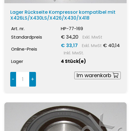
Lager Rückseite Kompressor kompatibel mit
X426LS/X430LS/X426/X430/X418
Art. nr.
HP-77-169
€ 34,20
Standardpreis
Exkl. MwSt
€ 33,17
€ 40,14
Exkl. MwSt
Online-Preis
Inkl. MwSt.
Lager
4 Stück(e)
Im warenkorb
-
+