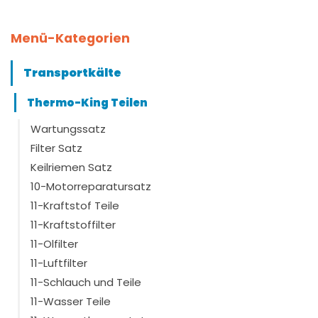
Geeignet für Marke
Menü-Kategorien
ThermoKing
(10)
Transportkälte
Passend für Serie
Thermo-King Teilen
Wartungssatz
Typ geeignet
Filter Satz
MD100
(1)
Keilriemen Satz
SL100
(4)
10-Motorreparatursatz
SL100e
(3)
11-Kraftstof Teile
SLX100
(2)
SL200
11-Kraftstoffilter
(4)
SL200e
(3)
11-Olfilter
SLX200
(2)
11-Luftfilter
Zeig mehr
11-Schlauch und Teile
11-Wasser Teile