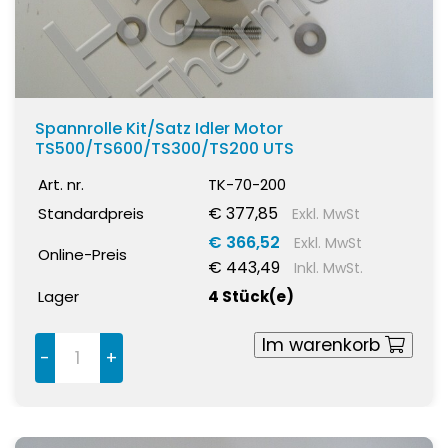
Spannrolle Kit/Satz Idler Motor
TS500/TS600/TS300/TS200 UTS
Art. nr.
TK-70-200
€ 377,85
Standardpreis
Exkl. MwSt
€ 366,52
Exkl. MwSt
Online-Preis
€ 443,49
Inkl. MwSt.
Lager
4 Stück(e)
Im warenkorb
-
+