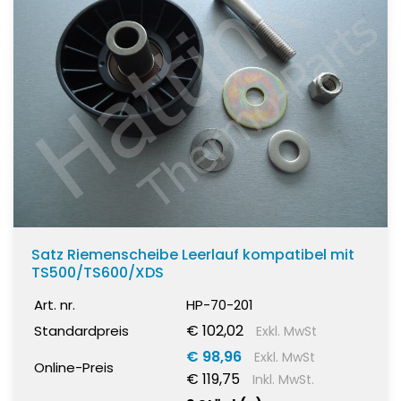
Satz Riemenscheibe Leerlauf kompatibel mit
TS500/TS600/XDS
Art. nr.
HP-70-201
€ 102,02
Standardpreis
Exkl. MwSt
€ 98,96
Exkl. MwSt
Online-Preis
€ 119,75
Inkl. MwSt.