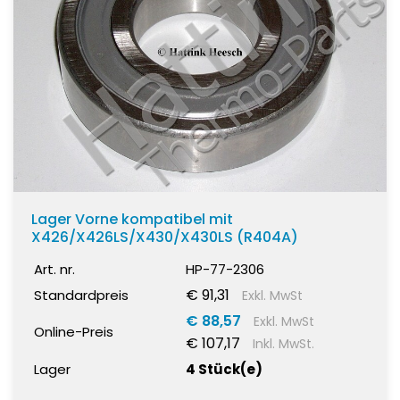
Lager Vorne kompatibel mit
X426/X426LS/X430/X430LS (R404A)
Art. nr.
HP-77-2306
€ 91,31
Standardpreis
Exkl. MwSt
€ 88,57
Exkl. MwSt
Online-Preis
€ 107,17
Inkl. MwSt.
Lager
4 Stück(e)