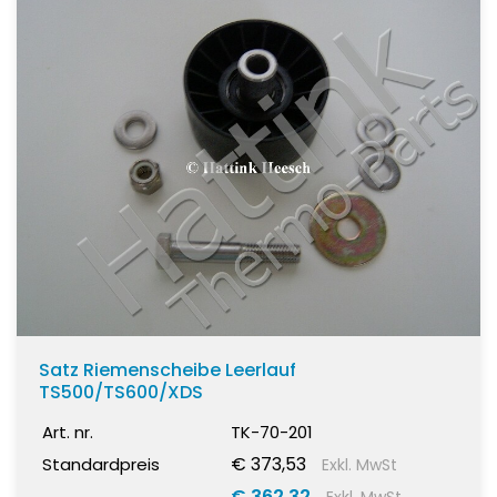
Satz Riemenscheibe Leerlauf
TS500/TS600/XDS
Art. nr.
TK-70-201
€ 373,53
Standardpreis
Exkl. MwSt
€ 362,32
Exkl. MwSt