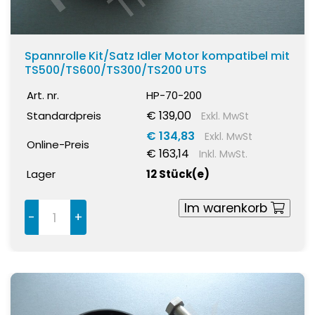
Spannrolle Kit/Satz Idler Motor kompatibel mit
TS500/TS600/TS300/TS200 UTS
Art. nr.
HP-70-200
€ 139,00
Standardpreis
Exkl. MwSt
€ 134,83
Exkl. MwSt
Online-Preis
€ 163,14
Inkl. MwSt.
Lager
12 Stück(e)
Im warenkorb
-
+