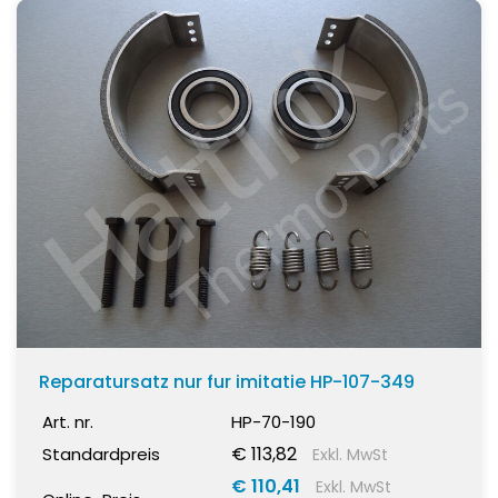
MD100
(1)
SL100
(4)
SL100e
(3)
SLX100
(2)
SL200
(4)
SL200e
(3)
SLX200
(2)
Zeig mehr
Reparatursatz nur fur imitatie HP-107-349
Art. nr.
HP-70-190
€ 113,82
Standardpreis
Exkl. MwSt
€ 110,41
Exkl. MwSt