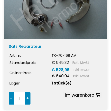
Satz Reparateur
Art. nr.
TK-70-169 AV
€ 545,32
Standardpreis
Exkl. MwSt
€ 528,96
Exkl. MwSt
Online-Preis
€ 640,04
Inkl. MwSt.
Lager
1 Stück(e)
Im warenkorb
-
+