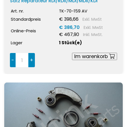
Satz Reparateur RDI/RDII/MDI/MDII/KDI
Art. nr.
TK-70-159 AV
€ 398,66
Standardpreis
Exkl. MwSt
€ 386,70
Exkl. MwSt
Online-Preis
€ 467,90
Inkl. MwSt.
Lager
1 Stück(e)
Im warenkorb
-
+