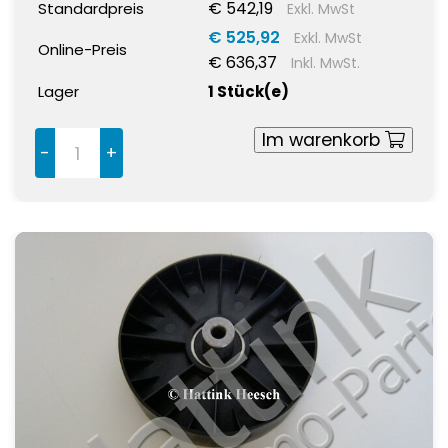
€ 542,19
Standardpreis
Exkl. MwSt
€ 525,92
Exkl. MwSt
Online-Preis
€ 636,37
Inkl. MwSt.
Lager
1 Stück(e)
Im warenkorb
-
+