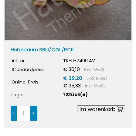
Hebebaum SBIII/CGII/RCIII
Art. nr.
TK-11-7409 AV
€ 30,10
Standardpreis
Exkl. MwSt
€ 29,20
Exkl. MwSt
Online-Preis
€ 35,33
Inkl. MwSt.
Lager
1 Stück(e)
Im warenkorb
-
+