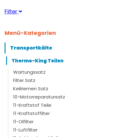
Filter
Geeignet für Marke
Menü-Kategorien
ThermoKing
(5)
Transportkälte
Thermo-King Teilen
Wartungssatz
Filter Satz
Keilriemen Satz
10-Motorreparatursatz
11-Kraftstof Teile
11-Kraftstoffilter
11-Olfilter
11-Luftfilter