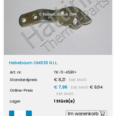
Hebebaum OM636 N.I.L.
Art. nr.
TK-11-4581+
€ 8,21
Standardpreis
Exkl. MwSt
€ 7,96
€ 9,64
Exkl. MwSt
Online-Preis
Inkl. MwSt.
Lager
1 Stück(e)
Im warenkorb