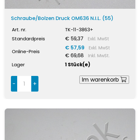
Schraube/Bolzen Druck OM636 N.I.L. (55)
Art. nr.
TK-11-3863+
€ 59,37
Standardpreis
Exkl. MwSt
€ 57,59
Exkl. MwSt
Online-Preis
€ 69,68
Inkl. MwSt.
Lager
1 Stück(e)
Im warenkorb
-
+