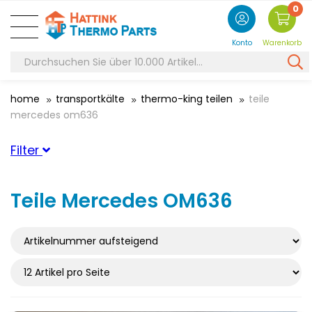
0
Konto
Warenkorb
home
transportkälte
thermo-king teilen
teile
mercedes om636
Filter
Geeignet für Marke
Teile Mercedes OM636
ThermoKing
(5)