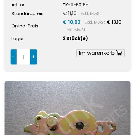
Art. nr.
TK-11-6016+
€ 11,16
Standardpreis
Exkl. MwSt
€ 10,83
€ 13,10
Exkl. MwSt
Online-Preis
Inkl. MwSt.
Lager
2 Stück(e)
Im warenkorb
-
+