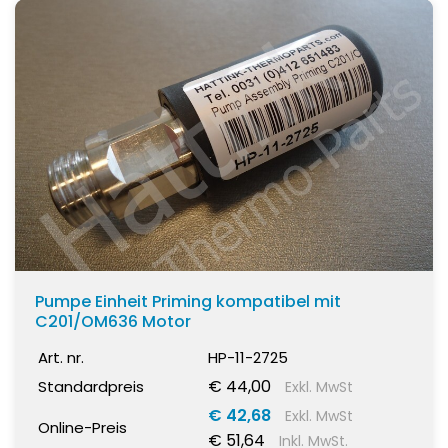
Pumpe Einheit Priming kompatibel mit
C201/OM636 Motor
Art. nr.
HP-11-2725
€ 44,00
Standardpreis
Exkl. MwSt
€ 42,68
Exkl. MwSt
Online-Preis
€ 51,64
Inkl. MwSt.